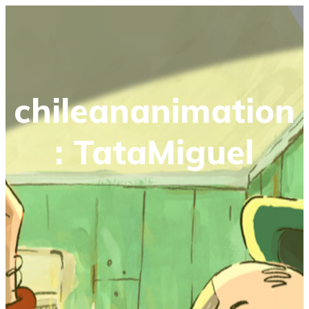
chileananimation
: TataMiguel