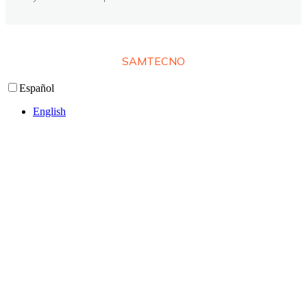
© 2026 Tata Miguel. Adapatado con Amor ❤️ por
SAMTECNO
Español
English